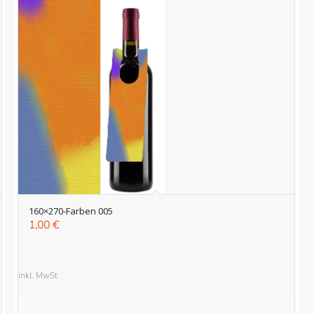
160×270-Farben 005
1,00
€
inkl. MwSt.