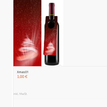
Xmas01
1,00
€
inkl. MwSt.