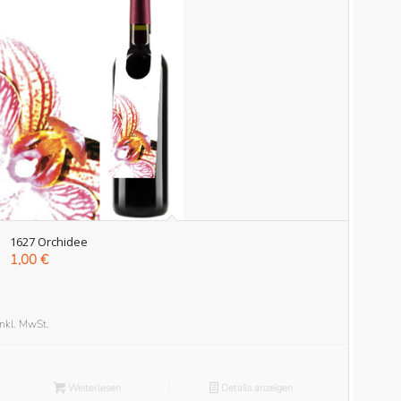
1627 Orchidee
1,00
€
inkl. MwSt.
Weiterlesen
Details anzeigen