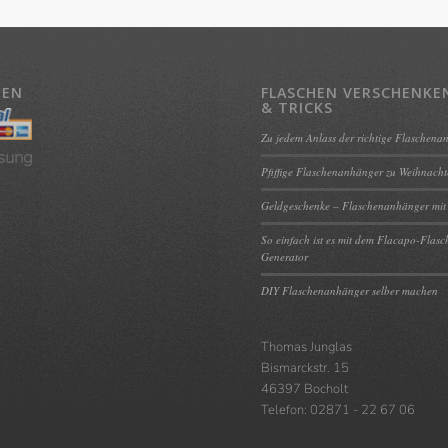
TEN
FLASCHEN VERSCHENKEN
& TRICKS
Zu jedem Anlass der richtige Flaschena
sung
Pfiffige Flaschenanhänger zu Weihnach
Geldgeschenke – Flaschenanhänger mit
So einfach ist es mit dem Flacapo-Flas
Generator
DIY Flaschenanhänger selber machen
Thomas Junglas
Bismarckstr. 15
46397 Bocholt
Telefon: 02871 - 22 67 06