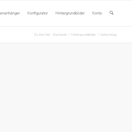
henanhänger
Konfigurator
Hintergrundbilder
Konto
Du bist hier:
Startseite
/
Hintergrundbilder
/
Geburtstag