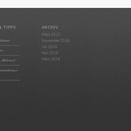
 TIPPS
ARCHIV
März 2022
nhänger
November 2016
Juli 2016
ten
Mai 2016
März 2016
 „Mehrwert“
chenanhänger-