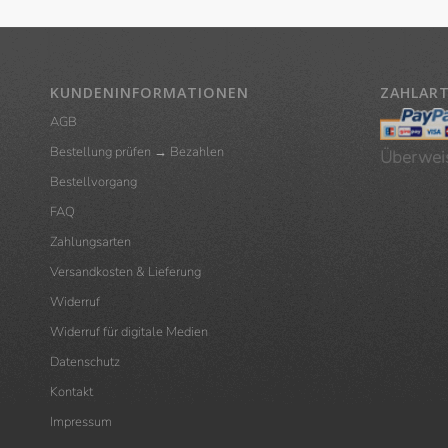
KUNDENINFORMATIONEN
ZAHLAR
AGB
Bestellung prüfen → Bezahlen
Überwei
Bestellvorgang
FAQ
Zahlungsarten
Versandkosten & Lieferung
Widerruf
Widerruf für digitale Medien
Datenschutz
Kontakt
Impressum