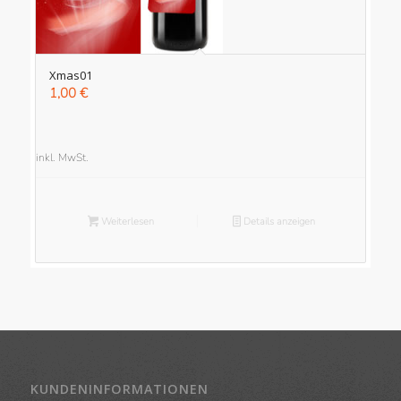
Xmas01
1,00
€
inkl. MwSt.
Weiterlesen
Details anzeigen
KUNDENINFORMATIONEN