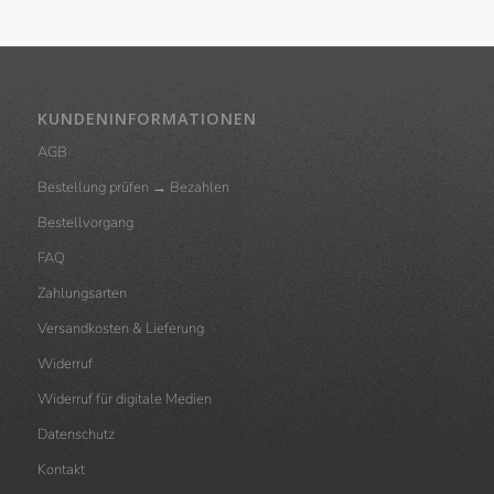
KUNDENINFORMATIONEN
AGB
Bestellung prüfen → Bezahlen
Bestellvorgang
FAQ
Zahlungsarten
Versandkosten & Lieferung
Widerruf
Widerruf für digitale Medien
Datenschutz
Kontakt