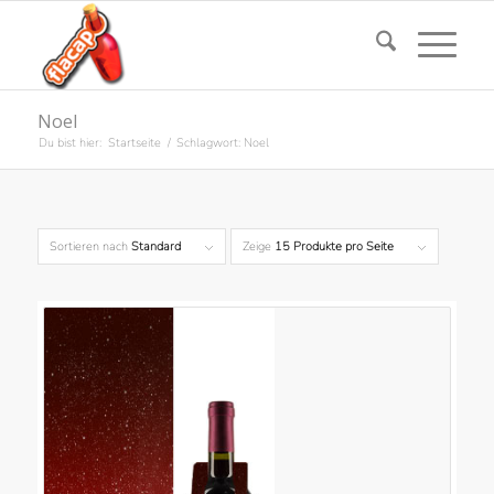
Noel
Du bist hier:
Startseite
/
Schlagwort: Noel
Sortieren nach
Standard
Zeige
15 Produkte pro Seite