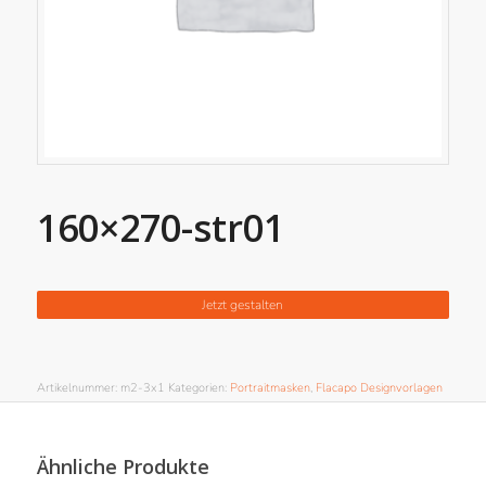
160×270-str01
Jetzt gestalten
Artikelnummer:
m2-3x1
Kategorien:
Portraitmasken
,
Flacapo Designvorlagen
Ähnliche Produkte