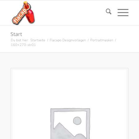
Start
Du bist hier:
Startseite
/
Flacapo Designvorlagen
/
Portraitmasken
/
160×270-str01