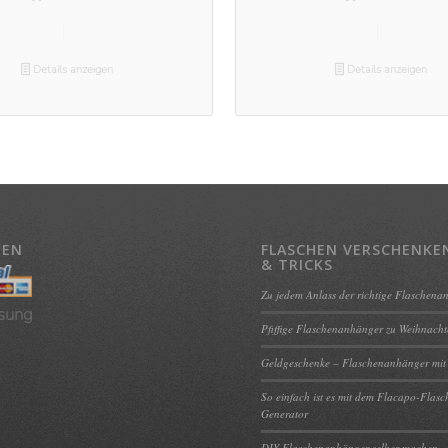
Details anzeigen
Details anzeigen
TEN
FLASCHEN VERSCHENKEN
& TRICKS
Zu jedem Anlass der richtige Flaschena
sung
Pfiffige Flaschenanhänger zu Weihnach
Geldgeschenke – Flaschenanhänger mit
So einfach ist es mit dem Flacapo-Flas
Generator
DIY Flaschenanhänger selber machen