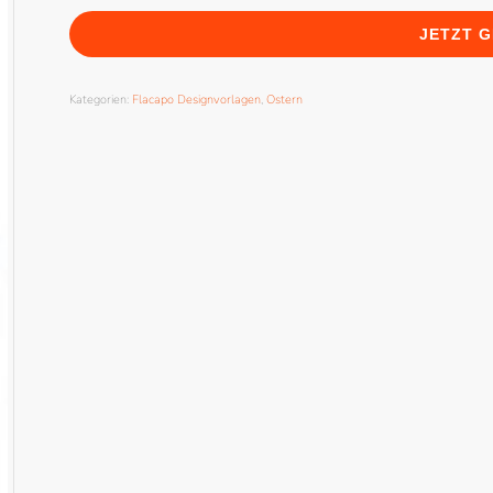
JETZT 
Kategorien:
Flacapo Designvorlagen
,
Ostern