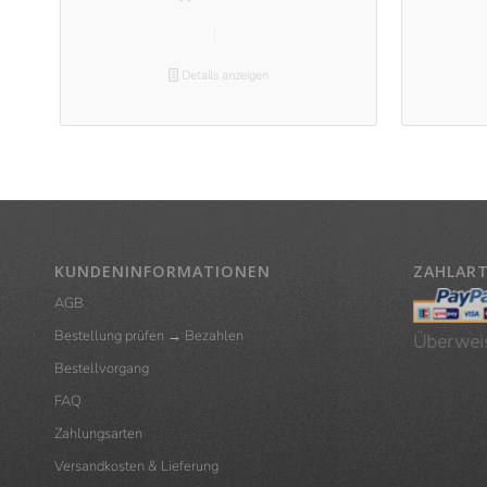
Details anzeigen
KUNDENINFORMATIONEN
ZAHLAR
AGB
Bestellung prüfen → Bezahlen
Überwei
Bestellvorgang
FAQ
Zahlungsarten
Versandkosten & Lieferung