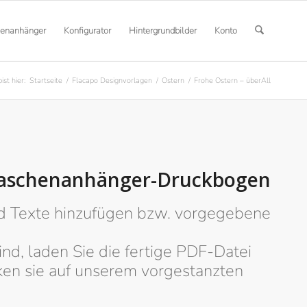
henanhänger
Konfigurator
Hintergrundbilder
Konto
ist hier:
Startseite
/
Flacapo Designvorlagen
/
Ostern
/
Frohe Ostern – überAll
Flaschenanhänger-Druckbogen
nd Texte hinzufügen bzw. vorgegebene
ind, laden Sie die fertige PDF-Datei
ken sie auf unserem vorgestanzten