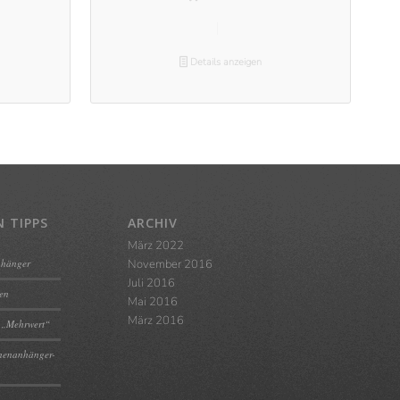
Details anzeigen
 TIPPS
ARCHIV
März 2022
nhänger
November 2016
Juli 2016
ten
Mai 2016
März 2016
 „Mehrwert“
chenanhänger-