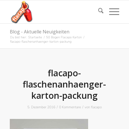
Blog - Aktuelle Neuigkeiten
Du bist hier:
Startseite
/
50 Bogen Flacapo Karton
/
flacapo-flaschenanhaenger-karton-packung
flacapo-
flaschenanhaenger-
karton-packung
/
/
5. Dezember 2016
0 Kommentare
von
flacapo