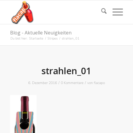
Blog - Aktuelle Neuigkeiten
Du bist hier:
Startseite
/
Stripes
/
strahlen_01
strahlen_01
/
/
6. Dezember 2016
0 Kommentare
von
flacapo