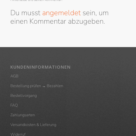
Du musst
angemeldet
sein, um
einen Kommentar abzugeben.
KUNDENINFORMATIONEN
AGB
Bestellung prüfen → Bezahlen
Bestellvorgang
FAQ
Zahlungsarten
Versandkosten & Lieferung
Widerruf