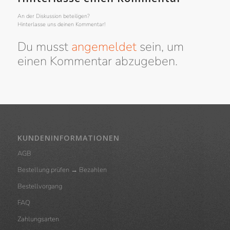
An der Diskussion beteiligen?
Hinterlasse uns deinen Kommentar!
Du musst
angemeldet
sein, um
einen Kommentar abzugeben.
KUNDENINFORMATIONEN
AGB
Bestellung prüfen → Bezahlen
Bestellvorgang
FAQ
Zahlungsarten