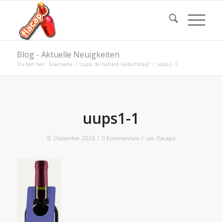
Blog - Aktuelle Neuigkeiten
Du bist hier:
Startseite
/
Uups, du hattest Geburtstag?
/
uups1-1
uups1-1
/
/
6. Dezember 2016
0 Kommentare
von
flacapo