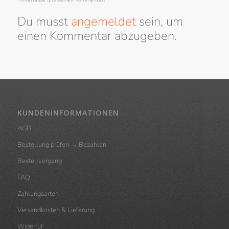
Du musst
angemeldet
sein, um
einen Kommentar abzugeben.
KUNDENINFORMATIONEN
AGB
Bestellung prüfen → Bezahlen
Bestellvorgang
FAQ
Zahlungsarten
Versandkosten & Lieferung
Widerruf