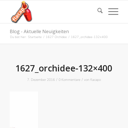
Blog - Aktuelle Neuigkeiten
Du bist hier:
Startseite
/
1627 Orchidee
/
1627_orchidee-132×400
1627_orchidee-132×400
/
/
7. Dezember 2016
0 Kommentare
von
flacapo