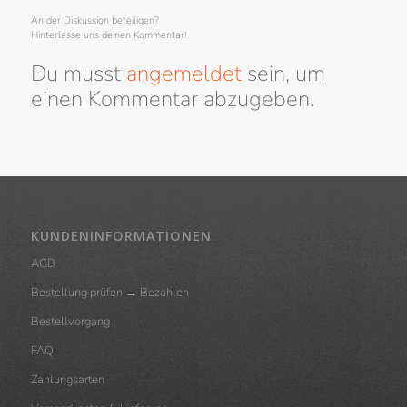
An der Diskussion beteiligen?
Hinterlasse uns deinen Kommentar!
Du musst
angemeldet
sein, um
einen Kommentar abzugeben.
KUNDENINFORMATIONEN
AGB
Bestellung prüfen → Bezahlen
Bestellvorgang
FAQ
Zahlungsarten