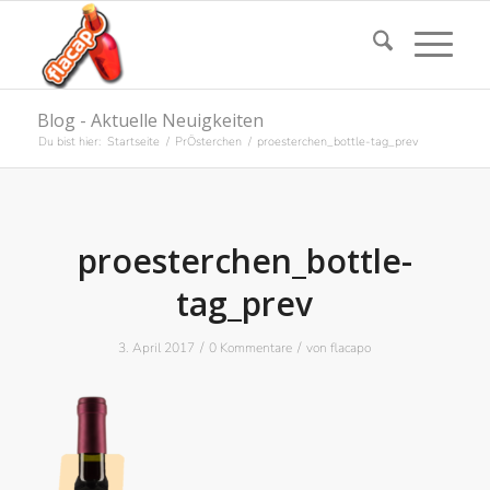
Blog - Aktuelle Neuigkeiten
Du bist hier:
Startseite
/
PrÖsterchen
/
proesterchen_bottle-tag_prev
proesterchen_bottle-
tag_prev
/
/
3. April 2017
0 Kommentare
von
flacapo