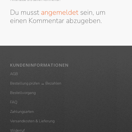
Du musst
angemeldet
sein, um
einen Kommentar abzugeben.
KUNDENINFORMATIONEN
AGB
Bestellung prüfen → Bezahlen
Bestellvorgang
FAQ
Zahlungsarten
Versandkosten & Lieferung
Widerruf