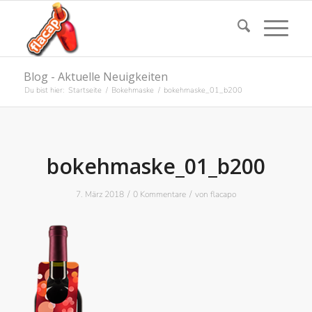
Blog - Aktuelle Neuigkeiten
Du bist hier:
Startseite
/
Bokehmaske
/
bokehmaske_01_b200
bokehmaske_01_b200
/
/
7. März 2018
0 Kommentare
von
flacapo