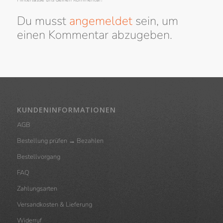
Du musst
angemeldet
sein, um
einen Kommentar abzugeben.
KUNDENINFORMATIONEN
AGB
Bestellung prüfen → Bezahlen
Bestellvorgang
FAQ
Zahlungsarten
Versandkosten & Lieferung
Widerruf