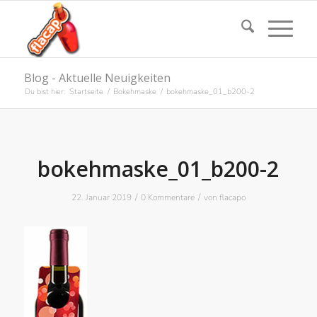
Blog - Aktuelle Neuigkeiten
Du bist hier:
Startseite
/
Bokehmaske
/
bokehmaske_01_b200-2
bokehmaske_01_b200-2
/
/
22. Januar 2019
0 Kommentare
von
flacapo