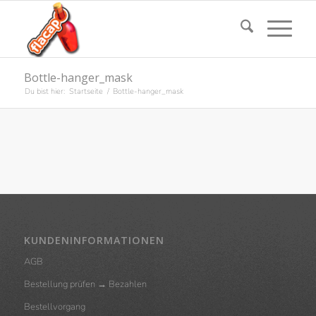
Bottle-hanger_mask
Du bist hier:
Startseite
/
Bottle-hanger_mask
KUNDENINFORMATIONEN
AGB
Bestellung prüfen → Bezahlen
Bestellvorgang