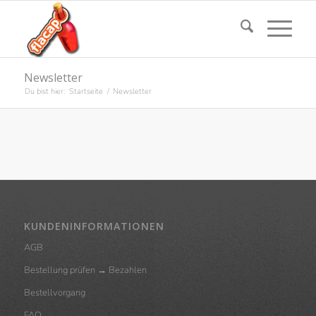
Newsletter
Du bist hier:
Startseite
/
Newsletter
KUNDENINFORMATIONEN
AGB
Bestellung prüfen → Bezahlen
Bestellvorgang
FAQ