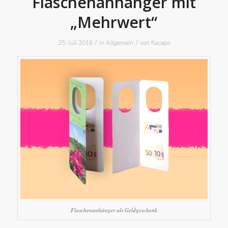
Flaschenanhänger mit
„Mehrwert“
/
/
25. Juli 2016
in
Allgemein
von
flacapo
Flaschenanhänger als Geldgeschenk