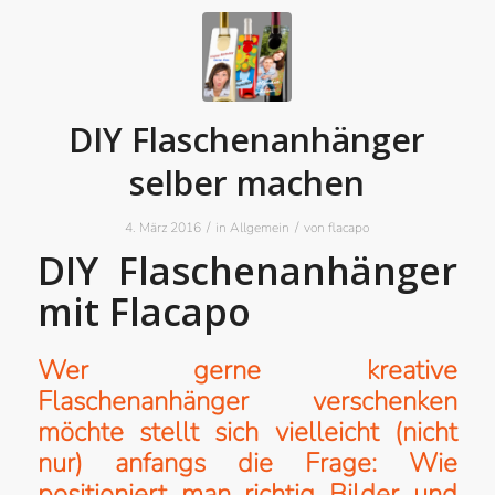
DIY Flaschenanhänger
selber machen
/
/
4. März 2016
in
Allgemein
von
flacapo
DIY Flaschenanhänger
mit Flacapo
Wer gerne kreative
Flaschenanhänger verschenken
möchte stellt sich vielleicht (nicht
nur) anfangs die Frage: Wie
positioniert man richtig Bilder und