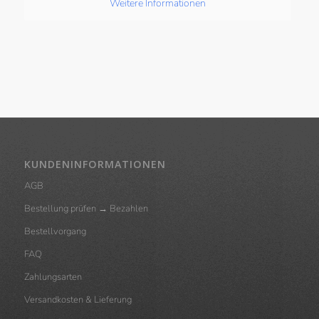
Weitere Informationen
KUNDENINFORMATIONEN
AGB
Bestellung prüfen → Bezahlen
Bestellvorgang
FAQ
Zahlungsarten
Versandkosten & Lieferung