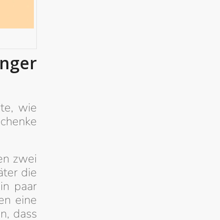
änger
te, wie
schenke
en zwei
äter die
in paar
en eine
n, dass