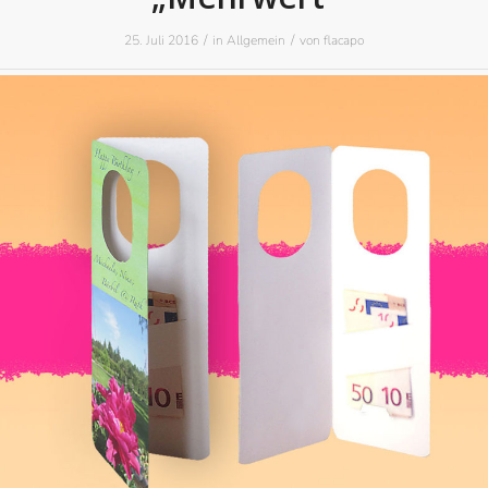
/
/
25. Juli 2016
in
Allgemein
von
flacapo