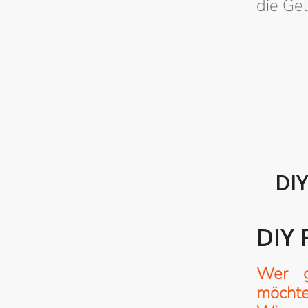
die Ge
DIY
DIY 
Wer g
möchte 