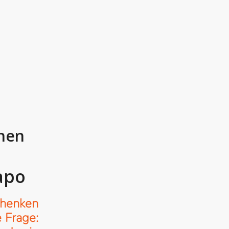
hen
apo
henken
e Frage: