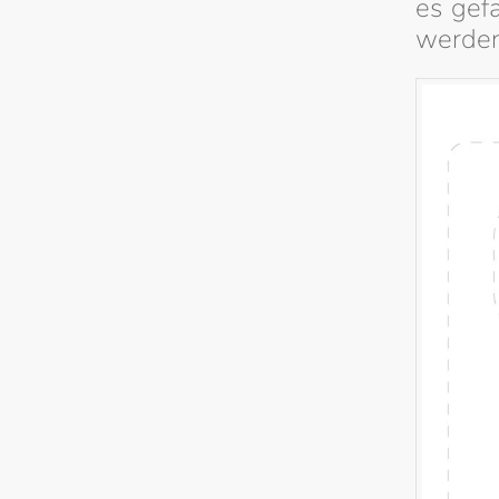
es gefa
werden