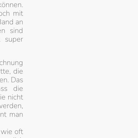
können.
och mit
 Band an
en sind
t super
hnung
tte, die
en. Das
ass die
ie nicht
werden,
nnt man
 wie oft