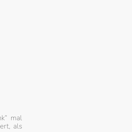
nk“ mal
ert, als