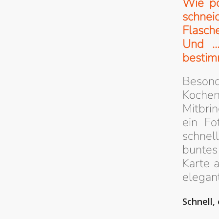
Wie po
schnei
Flasch
Und …
bestim
Besond
Kochen
Mitbri
ein Fo
schnel
buntes
Karte a
elegant
Schnell,