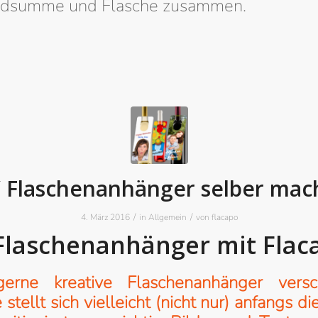
ldsumme und Flasche zusammen.
 Flaschenanhänger selber mac
/
/
4. März 2016
in
Allgemein
von
flacapo
Flaschenanhänger mit Flac
erne kreative Flaschenanhänger versc
stellt sich vielleicht (nicht nur) anfangs di