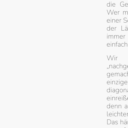
die Ge
Wer mö
einer S
der Lä
immer 
einfac
Wir 
„nachge
gemach
einzig
diagona
einrei
denn a
leichte
Das hän