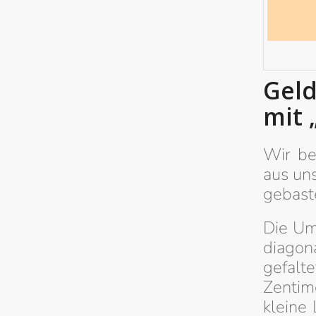
Geld
mit 
Wir be
aus un
gebaste
Die Um
diagona
gefalt
Zentim
kleine