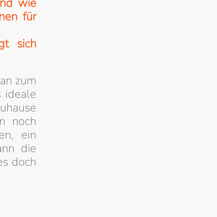
und wie
nen für
t sich
tan zum
 ideale
zuhause
nn noch
en, ein
ann die
 es doch