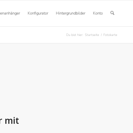
henanhänger
Konfigurator
Hintergrundbilder
Konto
Du bist hier:
Startseite
/
Fotokarte
 mit