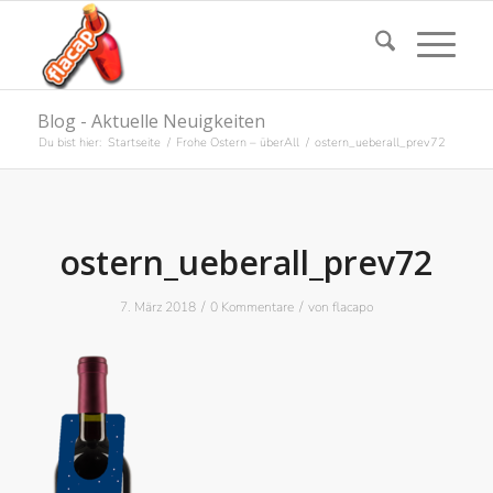
Blog - Aktuelle Neuigkeiten
Du bist hier:
Startseite
/
Frohe Ostern – überAll
/
ostern_ueberall_prev72
ostern_ueberall_prev72
/
/
7. März 2018
0 Kommentare
von
flacapo