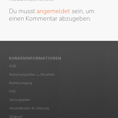
Du musst
angemeldet
sein, um
einen Kommentar abzugeben.
KUNDENINFORMATIONEN
AGB
Bestellung prüfen → Bezahlen
Bestellvorgang
FAQ
Zahlungsarten
Versandkosten & Lieferung
Widerruf