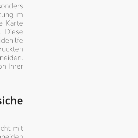
sonders
ltung im
e Karte
. Diese
idehilfe
uckten
neiden.
n Ihrer
iche
cht mit
hneiden