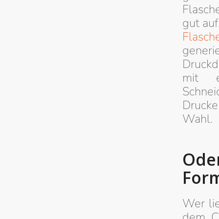
Flasch
gut auf
Flasch
generi
Druckda
mit e
Schnei
Drucke
Wahl.
Ode
For
Wer li
dem Cu