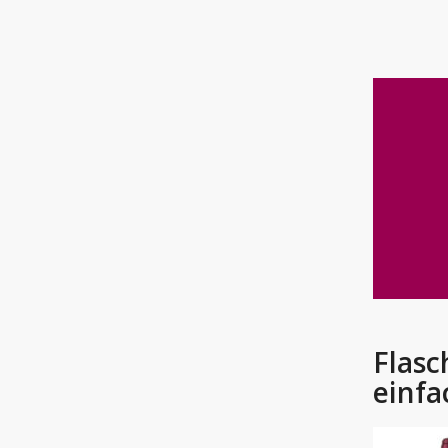
Flas
einfa