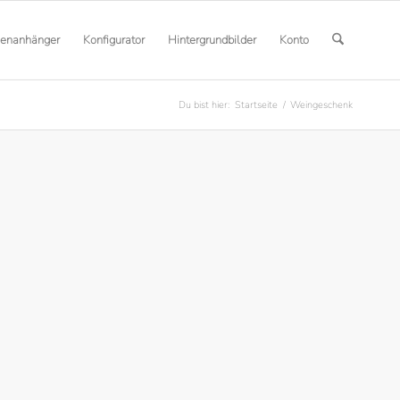
henanhänger
Konfigurator
Hintergrundbilder
Konto
Du bist hier:
Startseite
/
Weingeschenk