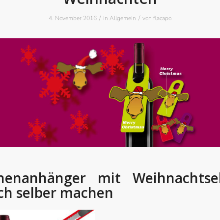
/
/
4. November 2016
in
Allgemein
von
flacapo
chenanhänger mit Weihnachtse
ch selber machen