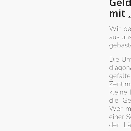
Geld
mit 
Wir be
aus un
gebaste
Die Um
diagona
gefalt
Zentim
kleine
die Ge
Wer mö
einer S
der Lä