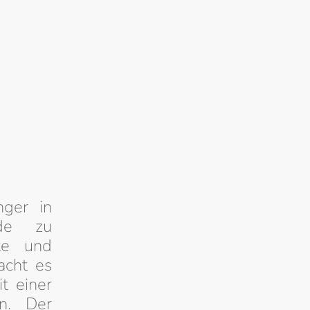
nger in
ade zu
te und
acht es
t einer
en. Der