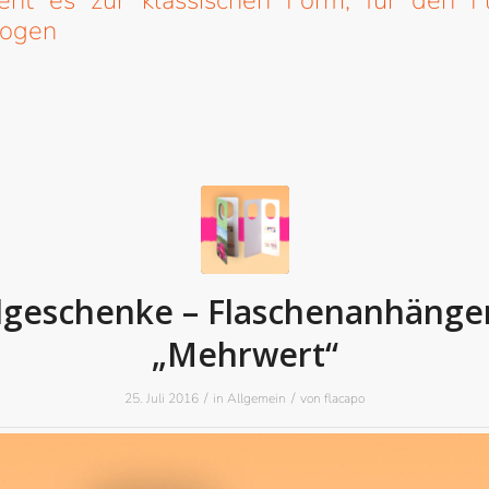
eht es zur klassischen Form, für den F
bogen
geschenke – Flaschenanhänger
„Mehrwert“
/
/
25. Juli 2016
in
Allgemein
von
flacapo