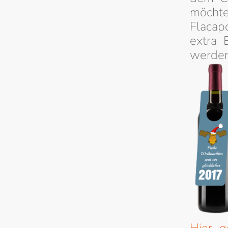
möchte
Flacap
extra 
werden