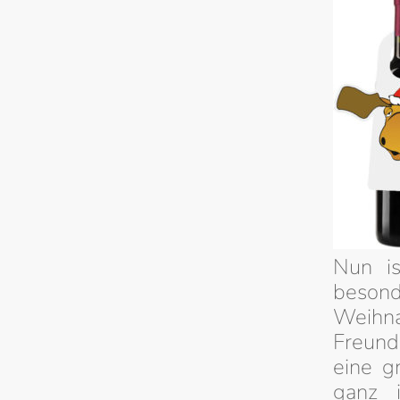
Nun is
beson
Weihn
Freund
eine g
ganz i