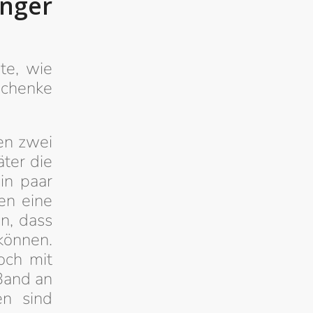
änger
te, wie
schenke
en zwei
äter die
in paar
en eine
n, dass
können.
och mit
 Band an
en sind